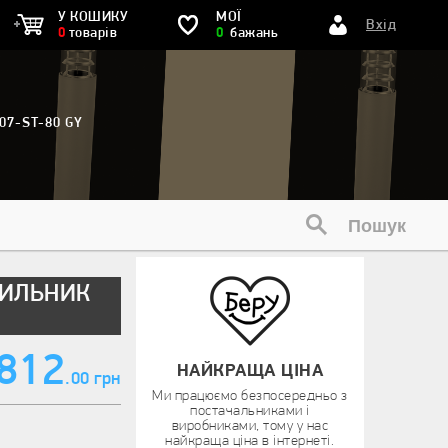
У КОШИКУ
МОЇ
Вхід
0
товарів
0
бажань
7-ST-80 GY
ТИЛЬНИК
812
НАЙКРАЩА ЦІНА
.00 грн
Ми працюємо безпосередньо з
постачальниками і
виробниками, тому у нас
найкраща ціна в інтернеті.