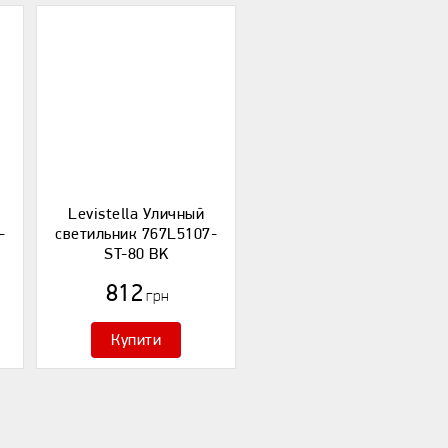
й
Levistella Уличный
-
светильник 767L5107-
ST-80 BK
812
грн
Купити