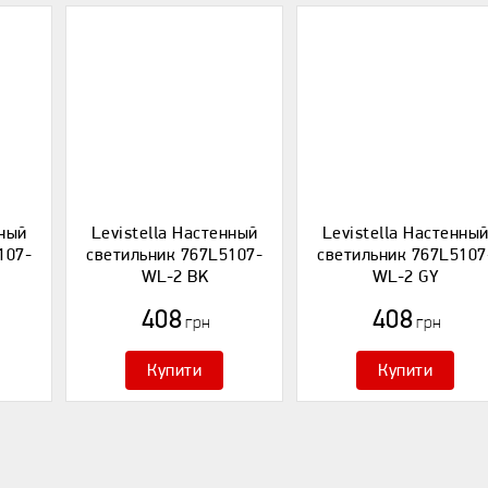
нный
Levistella Настенный
Levistella Настенны
107-
светильник 767L5107-
светильник 767L5107
WL-2 BK
WL-2 GY
408
408
грн
грн
Купити
Купити