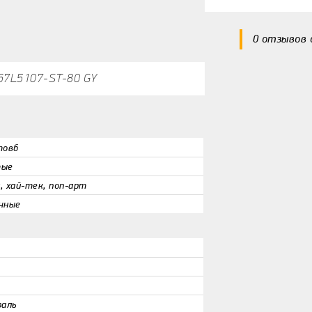
0 отзывов
67L5107-ST-80 GY
Спросите нас 
товб
тые
Какие плюсы?
, хай-тек, поп-арт
чные
Есть ли мину
Общая оценк
раль