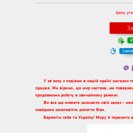
Цену уто
З
К
Замов
У зв'язку з подіями в нашій країні магазин 
працює. Ми віримо, що мир настане, ми повернем
продовжимо роботу в звичайному режимі.
Ви все ще можете залишити свій заказ - мо
знайдемо можливість допогти Вам.
Бережіть себе та Україну! Миру й перемоги в