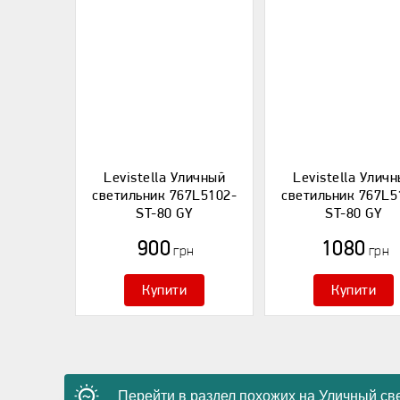
Levistella Уличный
Levistella Улич
светильник 767L5102-
светильник 767L5
ST-80 GY
ST-80 GY
900
1080
грн
грн
Купити
Купити
Перейти в раздел похожих на Уличный св