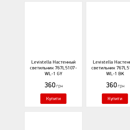
Levistella Настенный
Levistella Насте
светильник 767L5107-
светильник 767L5
WL-1 GY
WL-1 BK
360
360
грн
грн
Купити
Купити