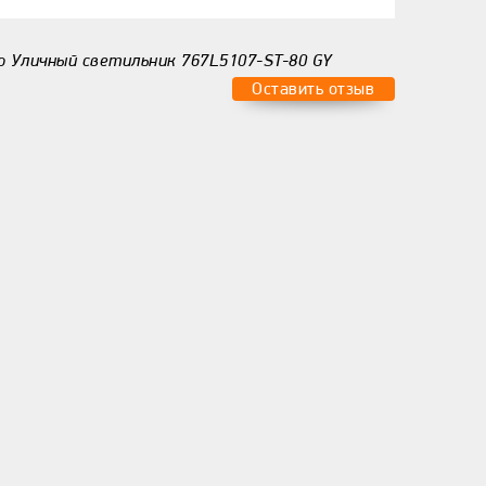
о Уличный светильник 767L5107-ST-80 GY
Оставить отзыв
о:
Ваш ответ:
сы?
а:
Представьтесь:
/
Вхід
Отправить