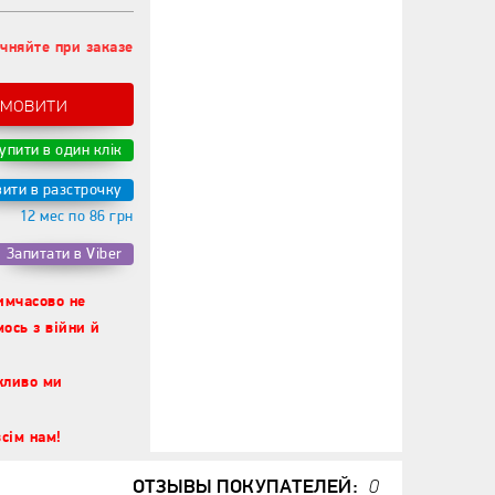
чняйте при заказе
амовити
упити в один клік
ити в разстрочку
12 мес по 86 грн
Запитати в Viber
тимчасово не
ось з війни й
жливо ми
сім нам!
ОТЗЫВЫ ПОКУПАТЕЛЕЙ:
0