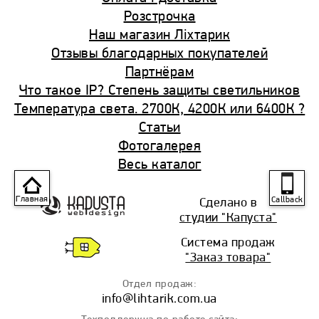
Розстрочка
Наш магазин Ліхтарик
Отзывы благодарных покупателей
Партнёрам
Что такое IP? Cтепень защиты светильников
Температура света. 2700К, 4200К или 6400К ?
Статьи
Фотогалерея
Весь каталог
П
Главная
Сделано в
Callback
студии "Капуста"
Система продаж
"Заказ товара"
Отдел продаж:
info
@lihtarik.com.ua
Техподдержка по работе сайта: