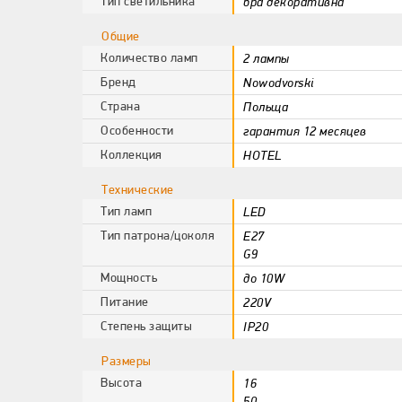
Тип светильника
бра декоративна
Общие
Количество ламп
2 лампы
Бренд
Nowodvorski
Страна
Польща
Особенности
гарантия 12 месяцев
Коллекция
HOTEL
Технические
Тип ламп
LED
Тип патрона/цоколя
E27
G9
Мощность
до 10W
Питание
220V
Степень защиты
IP20
Размеры
Высота
16
50