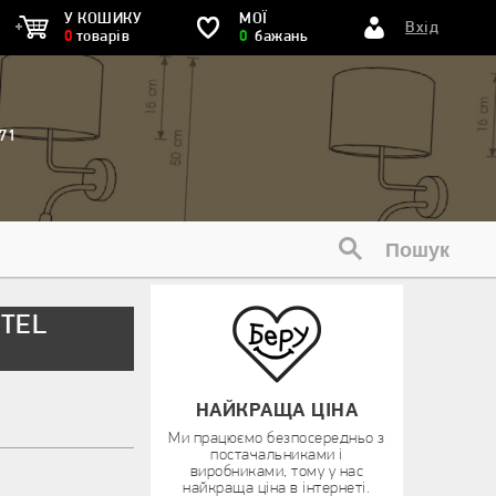
У КОШИКУ
МОЇ
Вхід
0
товарів
0
бажань
71
OTEL
НАЙКРАЩА ЦІНА
Ми працюємо безпосередньо з
постачальниками і
виробниками, тому у нас
найкраща ціна в інтернеті.