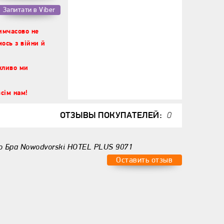
Запитати в Viber
тимчасово не
ось з війни й
жливо ми
сім нам!
ОТЗЫВЫ ПОКУПАТЕЛЕЙ:
0
о Бра Nowodvorski HOTEL PLUS 9071
Оставить отзыв
о:
Ваш ответ: