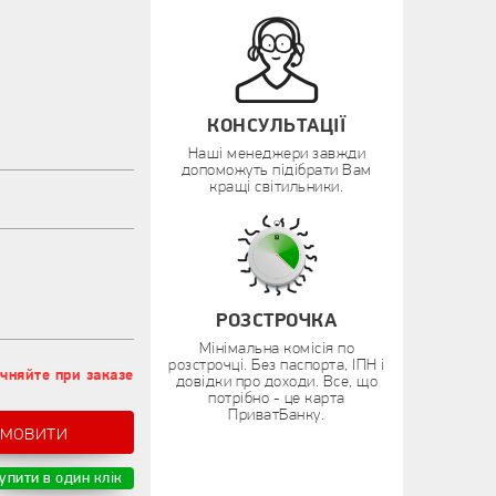
КОНСУЛЬТАЦІЇ
Наші менеджери завжди
допоможуть підібрати Вам
кращі світильники.
РОЗСТРОЧКА
Мінімальна комісія по
розстрочці. Без паспорта, ІПН і
чняйте при заказе
довідки про доходи. Все, що
потрібно - це карта
ПриватБанку.
амовити
упити в один клік