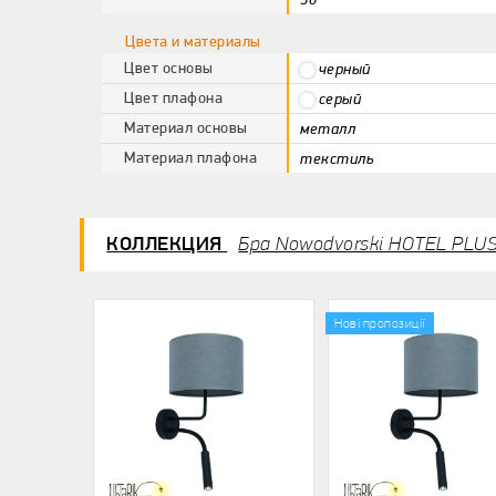
Цвета и материалы
Цвет основы
черный
Цвет плафона
серый
Материал основы
металл
Материал плафона
текстиль
КОЛЛЕКЦИЯ
Бра Nowodvorski HOTEL PLU
Нові пропозиції