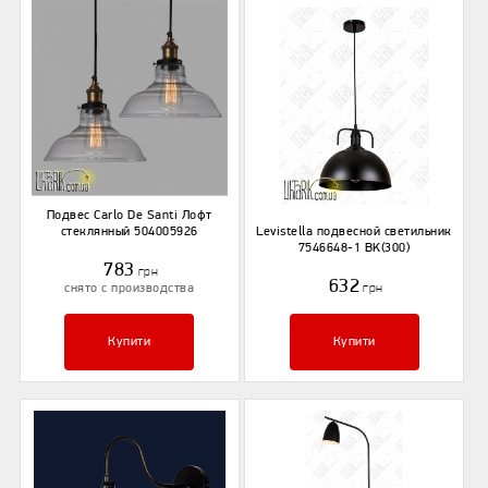
Подвес Carlo De Santi Лофт
стеклянный 504005926
Levistella подвесной светильник
7546648-1 BK(300)
783
грн
632
снято с производства
грн
Купити
Купити