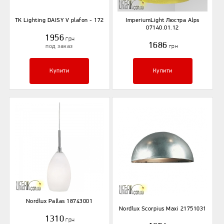
TK Lighting DAISY V plafon - 172
ImperiumLight Люстра Alps
07140.01.12
1956
грн
1686
под заказ
грн
Купити
Купити
Nordlux Pallas 18743001
Nordlux Scorpius Maxi 21751031
1310
грн