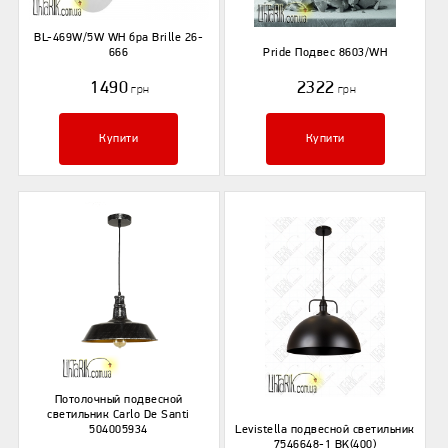
BL-469W/5W WH бра Brille 26-
666
Pride Подвес 8603/WH
1490
2322
грн
грн
Купити
Купити
Потолочный подвесной
светильник Carlo De Santi
504005934
Levistella подвесной светильник
7546648-1 BK(400)