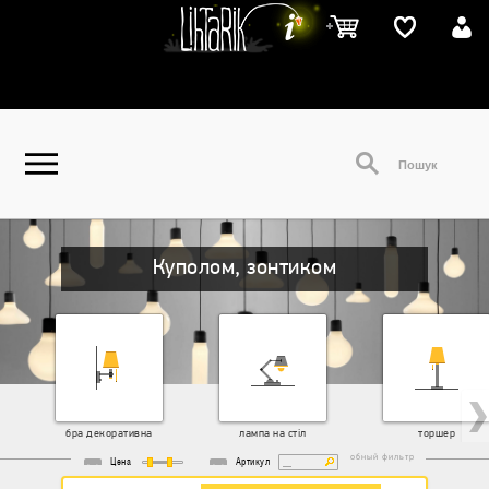
Куполом, зонтиком
бра декоративна
лампа на стіл
торшер
удобный фильтр
Цена
Артикул