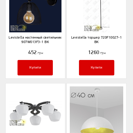
Levistella настенный светильник
Levistella торшер 720F10027-1
907W013F3-1 BK
BK
452
1260
грн
грн
Купити
Купити