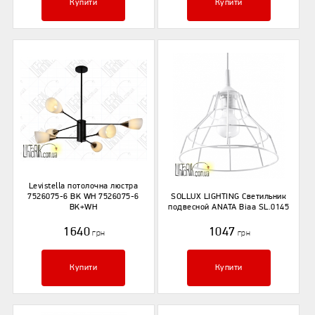
Купити
Купити
Levistella потолочна люстра
7526075-6 BK WH 7526075-6
SOLLUX LIGHTING Светильник
BK+WH
подвесной ANATA Biaa SL.0145
1640
1047
грн
грн
Купити
Купити