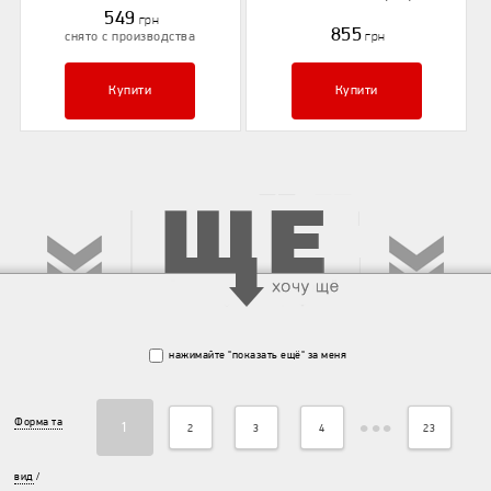
549
грн
855
снято с производства
грн
Купити
Купити
нажимайте "показать ещё" за меня
•••
Форма та
1
2
3
4
23
вид
/