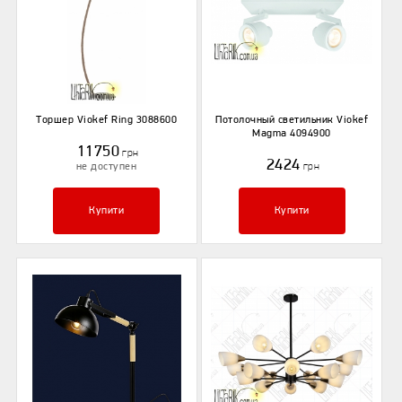
Торшер Viokef Ring 3088600
Потолочный светильник Viokef
Magma 4094900
11750
грн
2424
не доступен
грн
Купити
Купити