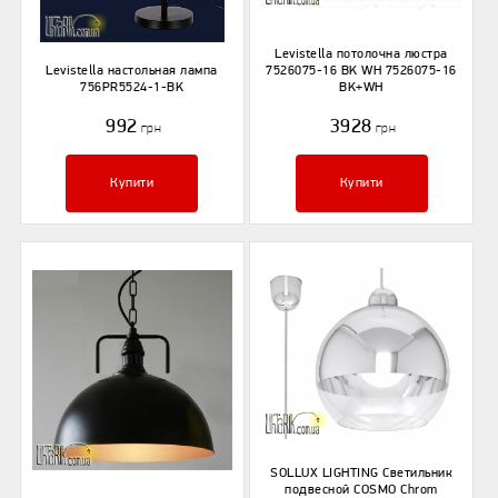
Levistella потолочна люстра
Levistella настольная лампа
7526075-16 BK WH 7526075-16
756PR5524-1-BK
BK+WH
992
3928
грн
грн
Купити
Купити
SOLLUX LIGHTING Светильник
подвесной COSMO Chrom