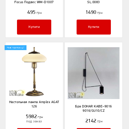
Focus Подвес WM-D1007
SL.0083
495
1490
грн
грн
Купити
Купити
Нові пропозиції
Настольная лампа Amplex AGAT
126
Бра DOHAR KABE–9016
9016/GU10/CZ
5982
грн
2142
под заказ
грн