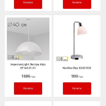
Купити
Купити
ImperiumLight Люстра Alps
07140.01.01
Nordlux Ray 63201033
1686
990
грн
грн
Купити
Купити