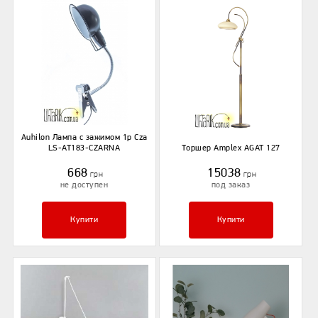
Auhilon Лампа с зажимом 1p Cza
LS-AT183-CZARNA
Торшер Amplex AGAT 127
668
15038
грн
грн
не доступен
под заказ
Купити
Купити