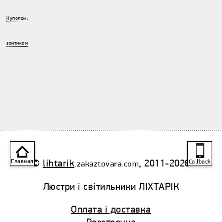
Куполом,
зонтиком
П
©
lihtarik
, 2011-2026
Главная
Callback
.zakaztovara.com
Люстри і світильники ЛІХТАРІК
Оплата і доставка