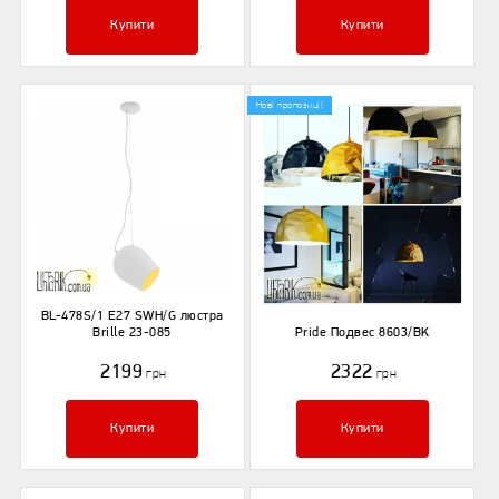
Купити
Купити
Нові пропозиції
BL-478S/1 E27 SWH/G люстра
Brille 23-085
Pride Подвес 8603/BK
2199
2322
грн
грн
Купити
Купити