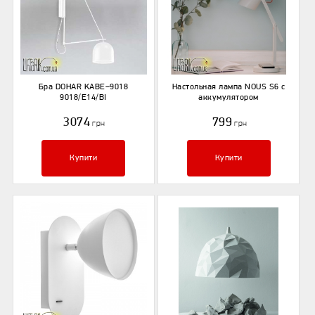
Бра DOHAR KABE–9018
Настольная лампа NOUS S6 с
9018/E14/BI
аккумулятором
3074
799
грн
грн
Купити
Купити