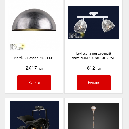
Levistella потолочный
Nordlux Bowler 28601131
светильник 907X013F-2 WH
2417
812
грн
грн
Купити
Купити