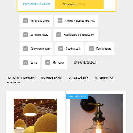
Все Куполом, Зонтиком
Показано:
1341
Тип светильника
Форма и вид светильника
Дизайн и стиль
Назначение и размещение
Количество ламп
Особенности
Поступление
больше фильтров >
Цвета
Материал
по популярности
по названию
от дешёвых
от дорогих
новинки
Нові пропозиції