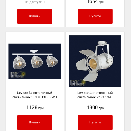
1654
не доступен
грн
Купити
Купити
Levistella потолочный
Levistella потолочный
светильник 907X013F-3 WH
светильник 75232 WH
1128
1800
грн
грн
Купити
Купити