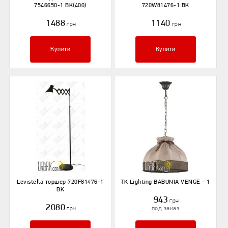
7546650-1 BK(400)
720W81476-1 BK
1488
1140
грн
грн
Купити
Купити
Levistella торшер 720F81476-1
TK Lighting BABUNIA VENGE - 1
BK
943
грн
2080
грн
под заказ