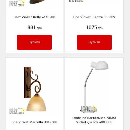
Спот Viokef Kelly 4148200
Бра Viokef Electra 330205
881
1075
грн
грн
Купити
Купити
Офисная настольная лампа
Бра Viokef Marcella 3049500
Viokef Quincy 4088300